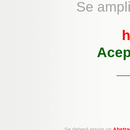
Se ampli
h
Acep
_
Se deberá enviar un
Abstra