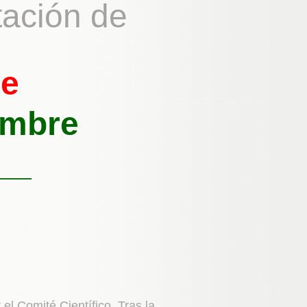
tación de
re
embre
__
el Comité Científico. Tras la