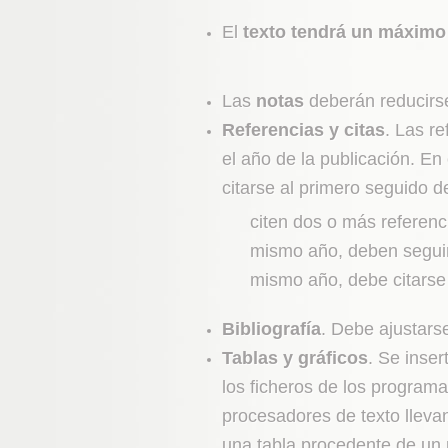
El
texto tendrá un máximo
Las
notas
deberán reducirse
Referencias y citas
. Las re
el año de la publicación. E
citarse al primero seguido 
citen dos o más referenc
mismo año, deben seguir
mismo año, debe citarse 
Bibliografía
. Debe ajustars
Tablas y gráficos
. Se inse
los ficheros de los programa
procesadores de texto llevan
una tabla procedente de un 