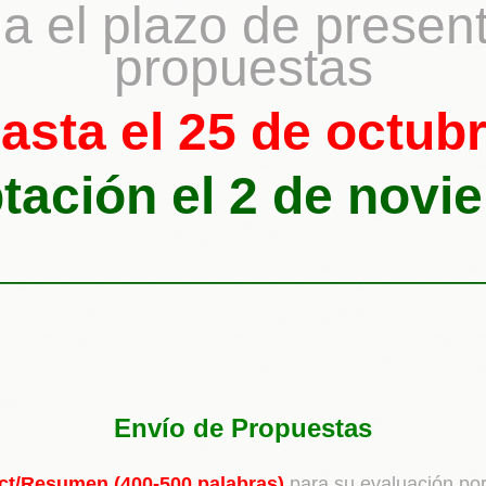
a el plazo de presen
propuestas
asta el 25 de octub
tación el 2 de novi
_________________
Envío de Propuestas
ct/Resumen (400-500 palabras)
para su evaluación por 