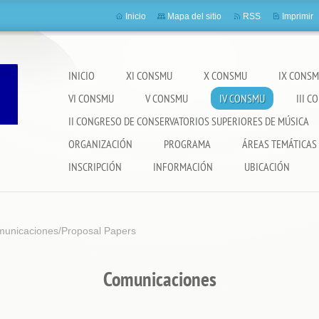
Inicio
Mapa del sitio
RSS
Imprimir
INICIO
XI CONSMU
X CONSMU
IX CONS
VI CONSMU
V CONSMU
IV CONSMU
III 
II CONGRESO DE CONSERVATORIOS SUPERIORES DE MÚSICA
ORGANIZACIÓN
PROGRAMA
ÁREAS TEMÁTICAS
INSCRIPCIÓN
INFORMACIÓN
UBICACIÓN
municaciones/Proposal Papers
Comunicaciones