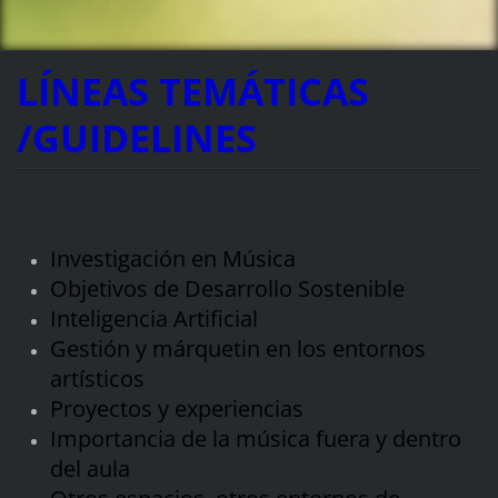
LÍNEAS TEMÁTICAS
/GUIDELINES
Investigación en Música
Objetivos de Desarrollo Sostenible
Inteligencia Artificial
Gestión y márquetin en los entornos
artísticos
Proyectos y experiencias
Importancia de la música fuera y dentro
del aula