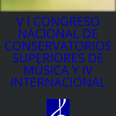
V I CONGRESO
NACIONAL DE
CONSERVATORIOS
SUPERIORES DE
MÚSICA Y IV
INTERNACIONAL