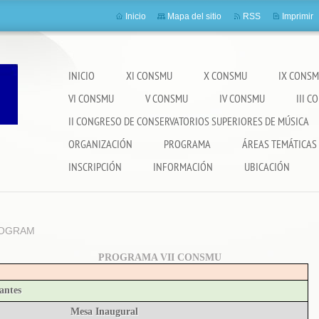
Inicio
Mapa del sitio
RSS
Imprimir
INICIO
XI CONSMU
X CONSMU
IX CONS
VI CONSMU
V CONSMU
IV CONSMU
III 
II CONGRESO DE CONSERVATORIOS SUPERIORES DE MÚSICA
ORGANIZACIÓN
PROGRAMA
ÁREAS TEMÁTICAS
INSCRIPCIÓN
INFORMACIÓN
UBICACIÓN
OGRAM
PROGRAMA VII CONSMU
antes
Mesa Inaugural