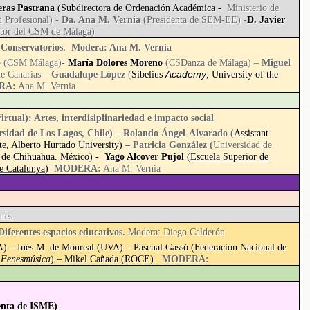
eras Pastrana
(Subdirectora de Ordenación Académica -
Ministerio de
 Profesional
) -
Da. Ana M. Vernia
(Presidenta de SEM-EE) -
D. Javier
ctor del CSM de Málaga)
- Conservatorios. Modera: Ana M. Vernia
o
(CSM Málaga)-
María Dolores Moreno
(CSDanza de Málaga) –
Miguel
Academy
e Canarias –
Guadalupe López
(
Sibelius
, University of the
RA:
Ana M. Vernia
rtual): Artes, interdisiplinariedad e impacto social
rsidad de Los Lagos, Chile) – Rolando Ángel-Alvarado (
Assistant
ute, Alberto Hurtado University)
– Patricia González (
Universidad de
 de Chihuahua. México)
-
Yago Alcover Pujol
(
Escuela Superior de
e Catalunya
)
MODERA:
Ana M. Vernia
ntes
Diferentes espacios educativos.
Modera: Diego Calderón
) – Inés M. de Monreal (UVA) – Pascual Gassó (
Federación Nacional de
,
Fenesmúsica
) – Mikel Cañada (ROCE).
MODERA:
:
enta de ISME)