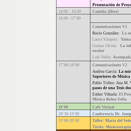
Presentación de Proye
14:00 - 16:00
Comida (libre)
16:00 –17’00
Comunicaciones V1
Rocío González:
La o
Laura Vázquez:
Yamah
Gustau Olcina:
La inf
escolar
Luís Vallés:
Acompañar
17’00-18’00
Comunicaciones V2
Andrea García:
La mús
Superiores de Música
Pablo Trilles- Ana M. 
pasos de una Tesis do
Esther Viñuela:
El Pro
Música Reina Sofía
18’00
Café Virtual
18’30-19’00
Conferencia Dr. Jose
19’00-20’00
Taller: María del S
Título: Musicoterapia