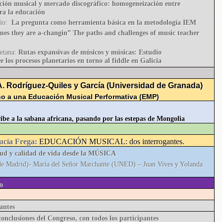
ión musical y mercado discográfico: homogeneización entre
ara la educación
sio:
La pregunta como herramienta básica en la metodología IEM
mes they are a-changin” The paths and challenges of music teacher
Retana:
Rutas expansivas de músicos y músicas: Estudio
e los procesos planetarios en torno al fiddle en Galicia
A. Rodríguez-Quiles y García (Universidad de Granada)
no a una Educación Musical Performativa (EMP)
ibe a la sabana africana, pasando por las estepas de Mongolia
ucía Frega:
EDUCACIÓN MUSICAL: dos interrogantes.
lud y calidad de vida desde la MÚSICA
e Madrid)- María del Señor Marchante (UNED) – Juan Vives y Yolanda
o
antes
conclusiones del Congreso, con todos los participantes