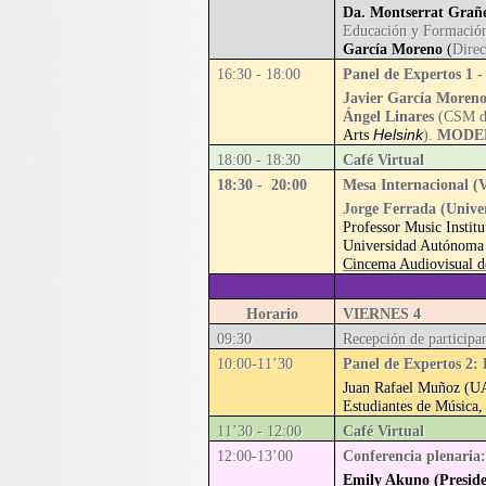
Da. Montserrat Grañ
Educación y Formación
García Moreno
(
Dire
16:30 - 18:00
Panel de Expertos 1 
Javier García Moren
Ángel Linares
(CSM d
Helsink
Arts
).
MODE
18:00 - 18:30
Café Virtual
18:30 - 20:00
Mesa Internacional (Vi
Jorge Ferrada (Unive
Professor Music Instit
Universidad Autónoma
Cincema Audiovisual d
Horario
VIERNES 4
09:30
Recepción de participa
10:00-11’30
Panel de Expertos 2: 
Juan Rafael Muñoz (UA
Estudiantes de Música
11’30 - 12:00
Café Virtual
12:00-13’00
Conferencia plenaria
Emily Akuno (Presid