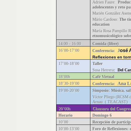
Adrien Faure:
Producc
adolescentes y reto p
Marién González Asen
Mário Cardoso:
The ti
education
María Rosa Pampillo 
etnomusicológico sobr
14:00 - 16:00
Comida (libre)
J
osé 
16’00-17’00
Conferencia:
Reflexiones en tor
17’00-18’00
Taller
Susa Herrera
:
Del Car
18’00h
Café Virtual
Ana L
18’30-19’00
Conferencia:
19’00-20’00
Simposio: Música, sa
Víctor Pliego (RCSM d
Arnau
(
TEACAST)
20’00h
Clausura del Congres
Horario
Domingo 6
10’00
Recepción de particip
10’00-13’00
Foro de Reflexiones: 