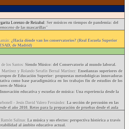
garita Lorenzo de Reizabal:
Ser músicos en tiempos de pandemia: del
remoceno
de las mascarillas"
lamán:
¿Hacia dónde van los conservatorios? (Real Escuela Superior
RESAD, de Madrid)
de los Santos:
Siendo Músico: del Conservatorio al mundo laboral.
 Martínez y Rolando Serafín Bernal Martínez:
Enseñanzas superiores de
uropeo de Educación Superior: propuestas metodológicas innovadoras
itativa como base paradigmática en los trabajos fin de estudios de los
iores de Música
:
I
nnovación educativa y escuelas de música: Una experiencia desde la
rbonell - Jesús David Valero Fernández:
L
a sección de percusión en las
esde el año 2010. Retos para la preparación de pruebas desde el aula
e Ramón Salinas:
La música y sus efectos: perspectiva histórica a través
ptabilidad al ámbito educativo actual.