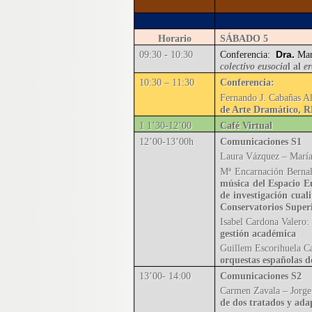
Horario
SÁBADO 5
Dra.
09:30 - 10:30
Conferencia:
Mar
colectivo eusocia
l al
e
10:30 – 11:30
Conferencia:
Fernando J. Cabañas A
de Arte Dramático, 
1 1’30-12’00
Café Virtual
12’00-13’00h
Comunicaciones S1
Laura Vázquez – María 
Mª Encarnación Bernal
música del Espacio E
de investigación cual
Conservatorios Super
Isabel Cardona Valero
gestión académica
Guillem Escorihuela Ca
orquestas españolas d
13’00- 14:00
Comunicaciones S2
Carmen Zavala – Jorg
de dos tratados y ada